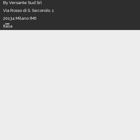
By Versante Sud Srl
Via Rosso di S. Secondo, 1
20134 Milano (MI)
Italia
P.IVA n. 12612150156
REA MI-1569599
Cap. Sociale euro 10.000,00
BOULDER
|
FALESIA
|
GHIACCIO/MISTO
|
MULTIPITCH
|
TRAIL/NEVE
|
AZIENDE
|
EVENTI