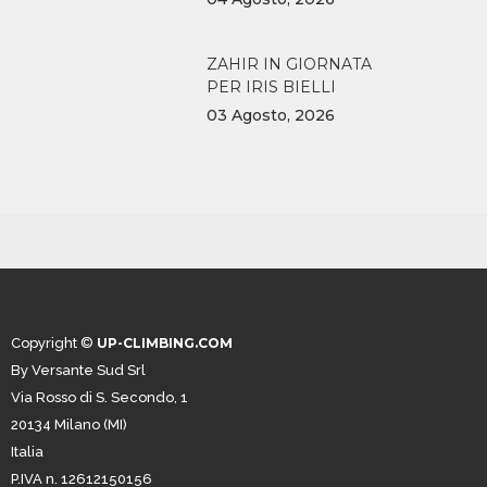
ZAHIR IN GIORNATA
PER IRIS BIELLI
03 Agosto, 2026
Copyright ©
UP-CLIMBING.COM
By Versante Sud Srl
Via Rosso di S. Secondo, 1
20134 Milano (MI)
Italia
P.IVA n. 12612150156